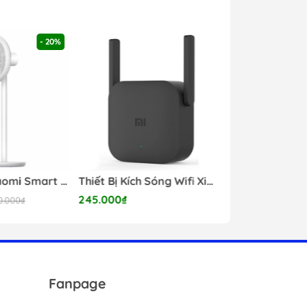
- 20%
Quạt đứng Xiaomi Smart Fan 2 Lite
Thiết Bị Kích Sóng Wifi Xiaomi Pro
245.000₫
950.000₫
90.000₫
Fanpage