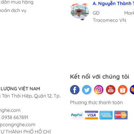
 dẫn mua hàng
A. Nguyễn Thành 
C. Cẩm Nhung
C. Vũ Ngọc Yến
ThS. Phạm Ngọc 
A. Xuân Thọ
hoản dịch vụ
GĐ Market
TBM NH IUH
GĐ Tropical G
Viện phó Viện ĐT
Trưởng Phòng IT
Tracomeco VN
Spa
Dục
Kết nối với chúng tôi
 LƯỢNG VIỆT NAM
Tân Thới Hiệp, Quận 12, Tp.
Phương thức thanh toán
nghe.com
, 0938 667891
hopcongnghe.com
 TƯ THÀNH PHỐ HỒ CHÍ