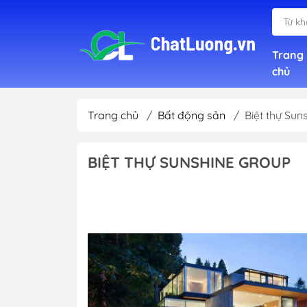
Trang
chủ
Trang chủ
/
Bất động sản
/
Biệt thự Sun
Xây
BIỆT THỰ SUNSHINE GROUP
Kiến
Nội 
Tư v
Cho 