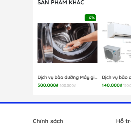
SẢN PHẨM KHÁC
- 17%
- 17%
Dịch vụ bảo dưỡng Điện nước 24/7
Dịch vụ bảo dưỡng Máy giặt 24/7
500.000₫
140.000₫
.000₫
600.000₫
150.
Chính sách
Hỗ t