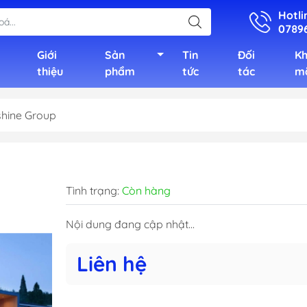
Hotli
0789
Giới
Sản
Tin
Đối
K
thiệu
phẩm
tức
tác
m
shine Group
 dựng
Bảng hiệu
Bắc
 trúc
In ấn - Bao bì
Trung
Tình trạng:
Còn hàng
- Ngoại thất
Nam
ấn, hồ sơ
Nội dung đang cập nhật...
Liên hệ
thuê xe
Spa
Laptop -