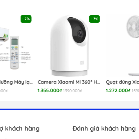
- 7%
- 3%
Dịch vụ bảo dưỡng Máy lạnh 24/7
Camera Xiaomi Mi 360° Home 2K BHR4193GL Pro
1.355.000₫
1.272.000₫
000₫
1.390.000₫
1.5
rợ khách hàng
Đánh giá khách hàng