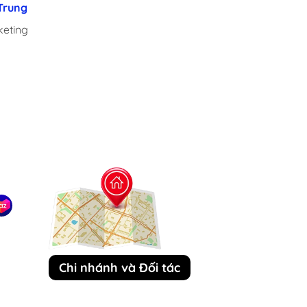
Trung
Minh
ing
arden
 Giáo
Chi nhánh và Đối tác