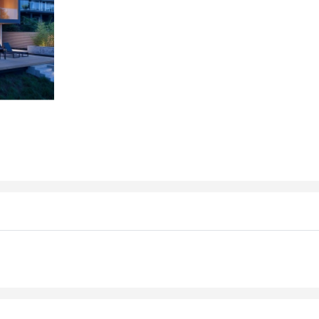
máy bay
Phục hồi chức năng
Điện tho
tục Visa
Nha khoa
Camera
Thực phẩm chức năng
Âm than
Thiết bị
Thiết bị
Nam
Nữ
Trẻ em