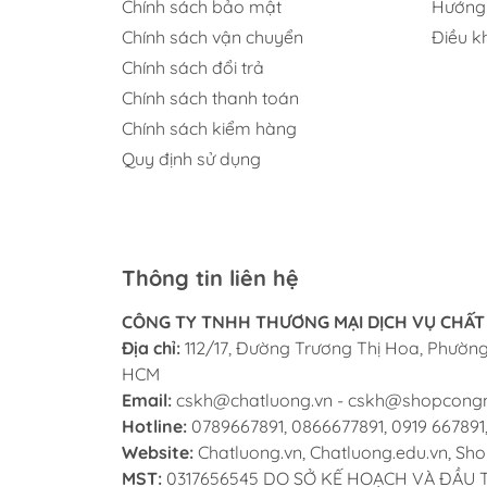
Chính sách bảo mật
Hướng
Chính sách vận chuyển
Điều k
Chính sách đổi trả
Chính sách thanh toán
Chính sách kiểm hàng
Quy định sử dụng
Thông tin liên hệ
CÔNG TY TNHH THƯƠNG MẠI DỊCH VỤ CHẤT
Địa chỉ:
112/17, Đường Trương Thị Hoa, Phường 
HCM
Email:
cskh@chatluong.vn
-
cskh@shopcong
Hotline:
0789667891, 0866677891, 0919 667891
Website:
Chatluong.vn, Chatluong.edu.vn, S
MST:
0317656545 DO SỞ KẾ HOẠCH VÀ ĐẦU