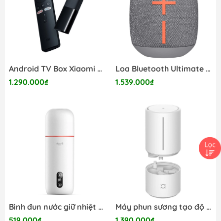
Android TV Box Xiaomi Mi TV Stick tìm kiếm bằng giọng nói, hỗ trợ tiếng việt
Loa Bluetooth Ultimate Ears Wonderboom 2
1.290.000₫
1.539.000₫
Bình đun nước giữ nhiệt điện du lịch cầm tay thông minh Deerma DR035
Máy phun sương tạo độ ẩm Xiaomi Mi Smart Antibacterial Humidifier
519.000₫
1.390.000₫