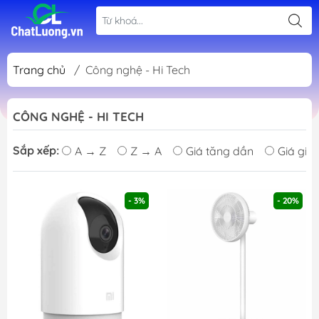
Trang chủ
/
Công nghệ - Hi Tech
CÔNG NGHỆ - HI TECH
Sắp xếp:
A → Z
Z → A
Giá tăng dần
Giá giả
- 3%
- 20%