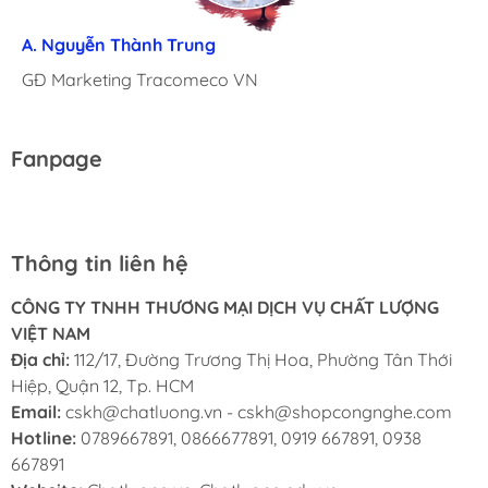
C. Cẩm Nhung
A. Nguyễn Thành Trung
TBM NH IUH
C. Vũ Ngọc Yến
A. Xuân Thọ
ThS. Phạm Ngọc Minh
GĐ Marketing Tracomeco VN
GĐ Tropical Garden Spa
Trưởng Phòng IT
Viện phó Viện ĐT Giáo Dục
Fanpage
Thông tin liên hệ
CÔNG TY TNHH THƯƠNG MẠI DỊCH VỤ CHẤT LƯỢNG
VIỆT NAM
Địa chỉ:
112/17, Đường Trương Thị Hoa, Phường Tân Thới
Hiệp, Quận 12, Tp. HCM
Email:
cskh@chatluong.vn
-
cskh@shopcongnghe.com
Hotline:
0789667891, 0866677891, 0919 667891, 0938
667891