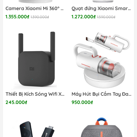
Camera Xiaomi Mi 360° Home 2K BHR4193GL Pro
Quạt đứng Xiaomi Smart Fan 2 Lite
1.355.000₫
1.272.000₫
1.390.000₫
1.590.000₫
Thiết Bị Kích Sóng Wifi Xiaomi Pro
Máy Hút Bụi Cầm Tay Đa Năng Deerma CM1300
245.000₫
950.000₫