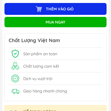
THÊM VÀO GIỎ
MUA NGAY
Chất Lượng Việt Nam
Sản phẩm an toàn
Chất lượng cam kết
Dịch vụ vượt trội
Giao hàng nhanh chóng