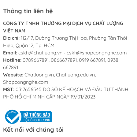
Thông tin liên hệ
CÔNG TY TNHH THƯƠNG MẠI DỊCH VỤ CHẤT LƯỢNG
VIỆT NAM
Địa chỉ:
112/17, Đường Trương Thị Hoa, Phường Tân Thới
Hiệp, Quận 12, Tp. HCM
Email:
cskh@chatluong.vn
-
cskh@shopcongnghe.com
Hotline:
0789667891, 0866677891, 0919 667891, 0938
667891
Website:
Chatluong.vn, Chatluong.edu.vn,
Shopcongnghe.com
MST:
0317656545 DO SỞ KẾ HOẠCH VÀ ĐẦU TƯ THÀNH
PHỐ HỒ CHÍ MINH CẤP NGÀY 19/01/2023
Kết nối với chúng tôi