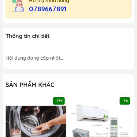
Hỗ trợ mua hàng
0789667891
Thông tin chi tiết
Nội dung đang cập nhật...
SẢN PHẨM KHÁC
- 17%
- 7%