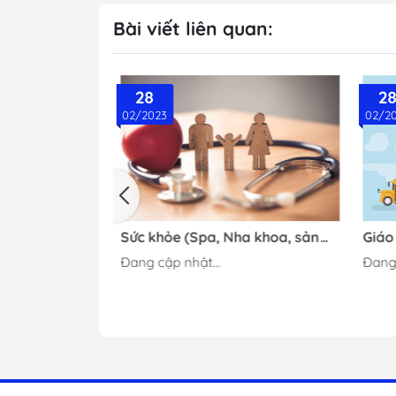
Bài viết liên quan:
28
2
02/2023
02/2
h (Laptop -
Sức khỏe (Spa, Nha khoa, sản
Giáo 
ại, camera,
phẩm sức khỏe…)
mầm 
Đang cập nhật...
Đang 