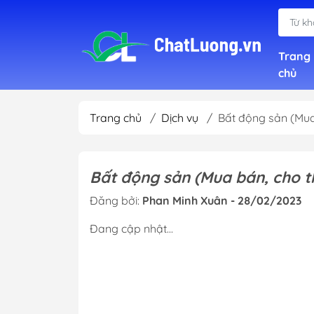
Trang
chủ
Trang chủ
/
Dịch vụ
/
Bất động sản (Mua 
Xây
Kiến
Bất động sản (Mua bán, cho th
Nội 
Đăng bởi:
Phan Minh Xuân - 28/02/2023
Tư v
Đang cập nhật...
Cho 