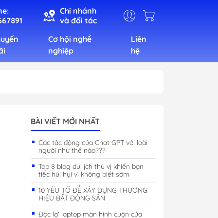
ne:
Chi nhánh
667891
và đối tác
huyến
Cơ hội nghề
Liên
ãi
nghiệp
hệ
Ngoại ngữ
Tin học
BÀI VIẾT MỚI NHẤT
Mầm non
Các tác động của Chat GPT với loài
người như thế nào???
Toán tư duy
Top 8 blog du lịch thú vị khiến bạn
Kỹ năng
tiếc hùi hụi vì không biết sớm
10 YẾU TỐ ĐỂ XÂY DỰNG THƯƠNG
HIỆU BẤT ĐỘNG SẢN
 Máy tính
Thực phẩm
Độc lạ' laptop màn hình cuộn của