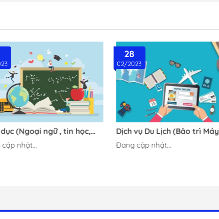
8
28
023
02/2023
dục (Ngoại ngữ , tin học,
Dịch vụ Du Lịch (Bảo trì Máy
non, toán tư duy...)
lạnh, Máy giặt, Hệ thống đi
cập nhật...
Đang cập nhật...
nước, Ô tô, Visa, Vé Máy ba