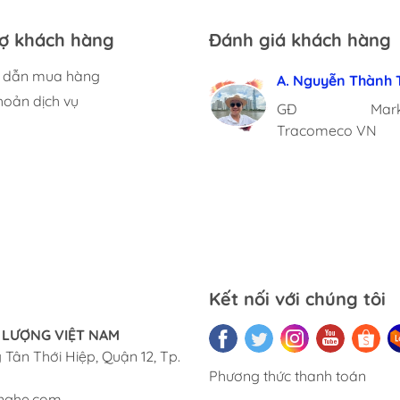
rợ khách hàng
Đánh giá khách hàng
 dẫn mua hàng
A. Nguyễn Thành 
C. Cẩm Nhung
C. Vũ Ngọc Yến
ThS. Phạm Ngọc 
A. Xuân Thọ
hoản dịch vụ
GĐ Market
TBM NH IUH
GĐ Tropical G
Viện phó Viện ĐT
Trưởng Phòng IT
Tracomeco VN
Spa
Dục
Kết nối với chúng tôi
 LƯỢNG VIỆT NAM
Tân Thới Hiệp, Quận 12, Tp.
Phương thức thanh toán
nghe.com