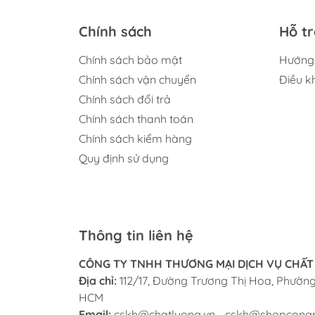
Chính sách
Hỗ t
Chính sách bảo mật
Hướng
Chính sách vận chuyển
Điều k
Chính sách đổi trả
Chính sách thanh toán
Chính sách kiểm hàng
Quy định sử dụng
Thông tin liên hệ
CÔNG TY TNHH THƯƠNG MẠI DỊCH VỤ CHẤT
Địa chỉ:
112/17, Đường Trương Thị Hoa, Phường 
HCM
Email:
cskh@chatluong.vn
-
cskh@shopcong