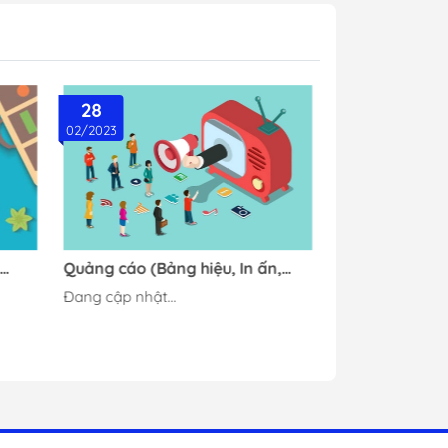
28
02/2023
Quảng cáo (Bảng hiệu, In ấn,
ện
Bao bì…)
Đang cập nhật...
y…)