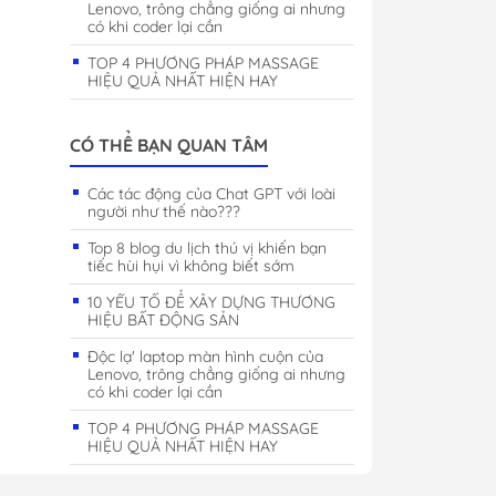
ại
Thức uống
Lenovo, trông chẳng giống ai nhưng
có khi coder lại cần
Khác
TOP 4 PHƯƠNG PHÁP MASSAGE
h
HIỆU QUẢ NHẤT HIỆN HAY
 nhà thông minh
 mạng
CÓ THỂ BẠN QUAN TÂM
Các tác động của Chat GPT với loài
người như thế nào???
Top 8 blog du lịch thú vị khiến bạn
tiếc hùi hụi vì không biết sớm
10 YẾU TỐ ĐỂ XÂY DỰNG THƯƠNG
HIỆU BẤT ĐỘNG SẢN
Độc lạ' laptop màn hình cuộn của
Lenovo, trông chẳng giống ai nhưng
có khi coder lại cần
TOP 4 PHƯƠNG PHÁP MASSAGE
HIỆU QUẢ NHẤT HIỆN HAY